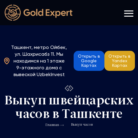
Ташкент, метро Ойбек,
ул. Шахрисабз 11. Мы
Открыть в
Открыть в
находимся на 1 этаже
Google
Yandex
Картах
Картах
9-этажного дома с
вывеской UzbekInvest
Выкуп швейцарских
часов в Ташкенте
Выкуп часов
Главная