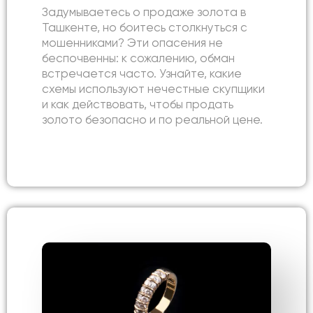
Задумываетесь о продаже золота в
Ташкенте, но боитесь столкнуться с
мошенниками? Эти опасения не
беспочвенны: к сожалению, обман
встречается часто. Узнайте, какие
схемы используют нечестные скупщики
и как действовать, чтобы продать
золото безопасно и по реальной цене.