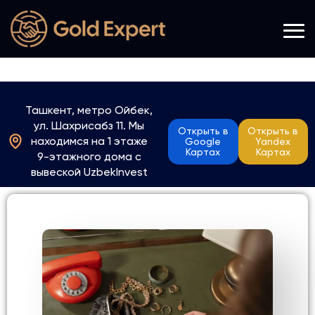
Ташкент, метро Ойбек,
ул. Шахрисабз 11. Мы
Открыть в
Открыть в
находимся на 1 этаже
Google
Yandex
Картах
Картах
9-этажного дома с
вывеской UzbekInvest