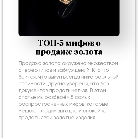
ТОП-5 мифов о
продаже золота
Продажа золота окружена множеством
стереотипов и заблуждений. Кто-то
боится, что выкуп всегда ниже реальной
стоимости, другие уверены, что без
документов продать нельзя. В этой
статье мы разберём 5 самых
распространённых мифов, которые
мешают людям выгодно и спокойно
продать свои золотые изделия.