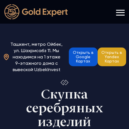
Ташкент, метро Ойбек,
ул. Шахрисабз 11. Мы
Открыть в
Открыть в
находимся на 1 этаже
Google
Yandex
Картах
Картах
9-этажного дома с
вывеской UzbekInvest
Скупка
серебряных
изделий