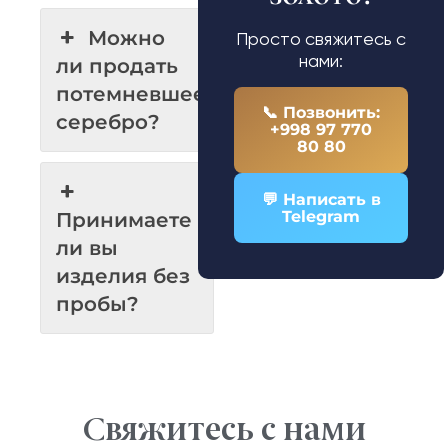
Можно
Просто свяжитесь с
нами:
ли продать
потемневшее
📞 Позвонить:
серебро?
+998 97 770
80 80
💬 Написать в
Telegram
Принимаете
ли вы
изделия без
пробы?
Свяжитесь с нами